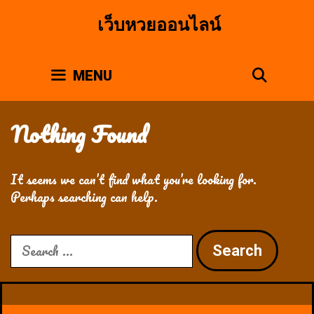
Skip
to
เว็บหวยออนไลน์
content
SEAR
MENU
Nothing Found
It seems we can’t find what you’re looking for.
Perhaps searching can help.
Search
for: