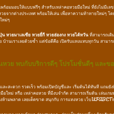
นั้นพร้อมมอบให้แบบฟรีๆ สำหรับเหล่าคอหวยมือใหม่ ที่ยังไม่
ีหวยจากต่างประเทศ พร้อมให้เล่น เพื่อหาความท้าทายใหม่ๆ โดยไม
ใหม่ๆ
ปุ่น หวยมาเลเซีย หวยยี่กี หวยฮ่องกง หวยไต้หวัน
ที่สามารถเดิ
 บ้านเราเลยด้วยซ้ำ แต่ข้อดีคือ เปิดรับแทงแทบทุกวัน สามาร
พนันหวย พบกับบริการดีๆ โปรโมชั่นดีๆ และข
ะสะดวก รวดเร็ว พร้อมเปิดบัญชีและ เริ่มต้นได้ทันที แถมยัง
ือใหม่ หรือ เหล่าคอหวย ที่มีงบจำกัด สามารถเริ่มต้น เล่นเกม
ๆ ต้องห้ามพลาด เลยเด็ดขาด สนุกกับ การแทงหวย เว็บUFABET