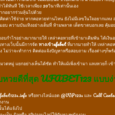
้ทันที ใช้เวลาเพียง 20วินาทีเท่านั้นเอง
หากอยากร่วมลุ้นไปด้วย
่คิดค่าใช้จ่าย หากคอหวยท่านไหน ยังไม่มีเลขในใจอยากแทง 
ยมอบ ความบันเทิงอย่างเต็มที่ ห้ามพลาด เด็ดขาดบอกเลย คุ้มอย
บกำไรอย่างมากมายให้ เหล่าคอหวยที่เข้ามาเดิมพัน ได้เงินอย่
ทางเว็บนั้นมีการจัด
ทางเข้าufabet
ที่มากมายทำให้ เหล่าคอ
 ไม่ว่าจะทำการ ติดต่อแจ้งปัญหาหรือสอบถาม เรื่องต่างๆก็พร
หมวดหมู่ แยกอย่างเห็นได้ชัด ทำให้แม้เพิ่งเข้ามา แทงหวยก็ เข้
บหวยดีที่สุด UFABET123 แบบง่าย
fabet123s.info หรือทางไลน์แอด @VIP123s และ Call Center 
ักงาน
ั้นได้แจ้งไป
ะเป็น บิลหรือ สลิปออนไลน์ให้กับทางพนักงาน