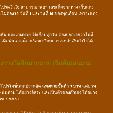
มีเลขโปรดในใจ สามารถมาเอา เลขเด็ดจากทาง เว็บแทง
่ต้องรอ วันที่ 1 และวันที่ 16 ของทุกเดือน เพราะแทง
มพัน และแทงหวย ได้เกือบทุกวัน ต้องบอกเลยว่าไม่มี
ถเดิมพันเลขเด็ด พร้อมเตรียมกวาดเหล่าเงินกำไรได้
องรางวัลอีกมากมาย เริ่มต้นเล่นเกม
มีโปรโมชั่นสุดประหยัด
แทงหวยขั้นต่ำ 1 บาท
แค่บาท
พนันหวย ได้อย่างอิสระ และเป็นตัวของตัวเอง ได้อย่าง
123 ของเรา