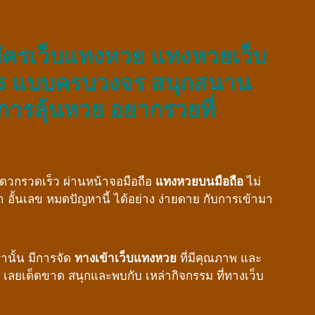
 สมัครเว็บแทงหวย แทงหวยเว็บ
ิการ แบบครบวงจร สนุกสนาน
บ การลุ้นหวย อยากรวยที่
ดวกรวดเร็ว ผ่านหน้าจอมือถือ
แทงหวยบนมือถือ
ไม่
ำ อั้นเลข หมดปัญหานี้ ได้อย่าง ง่ายดาย กับการเข้ามา
รานั้น มีการจัด
ทางเข้าเว็บแทงหวย
ที่มีคุณภาพ และ
เลยเด็ดขาด สนุกและพบกับ เหล่ากิจกรรม ที่ทางเว็บ