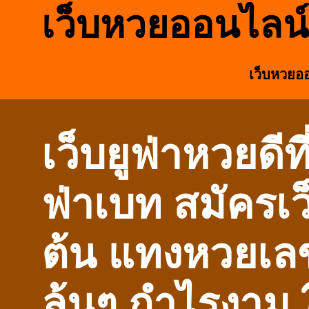
Skip
เว็บหวยออนไลน์
to
content
เว็บหวยอ
เว็บยูฟ่าหวยดี
ฟ่าเบท สมัครเว
ต้น แทงหวยเล
ล้นๆ กำไรงา