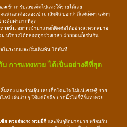
ลองเข้ามารับเลขเด็ดไปแทงให้รวยได้เลย
างแน่นอนต้องลองเข้ามาสัมผัส บอกว่ามีแต่เด็ดๆ แจ่มๆ
งคุ้มค่ามากที่สุด
อหวยนั้น อยากเข้ามาแทงก็ติดต่อได้อย่างสะดวกสบาย
้อม บริการได้ตลอดทุกช่วงเวลา ฝากถอนก็เช่นกัน
ใจในระบบและเริ่มเดิมพัน ได้ทันที
กับ การแทงหวย ได้เป็นอย่างดีที่สุด
าลิ้มลอง และร่วมลุ้น เลขเด็ดโดนใจ ไม่แน่เศรษฐี ราย
น์ เล่นง่ายๆ ใช้แค่มือถือ ปาดนิ้วไม่กี่ทีก็แทงหวย
ซีย หวยฮ่องกง หวยยี่กี
และอื่นๆอีกมากมาย พร้อมกับ