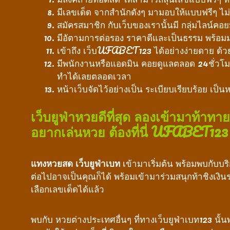
มีเลขเด็ด จากสำนักดังๆ มามอบให้แบบฟรีๆ ไม
สมัครสมาชิก กับเว็บของเรานั้นมี กลุ่มไลน์คอ
มีอัตามการต่อรอง ราคาดีและเป็นธรรม พร้อมมอ
เข้าถึง เว็บUFABET123 ได้อย่างง่ายดาย ด้วย
มีพนักงานหรือแอดมิน คอยดูแลตลอด 24ชั่วโมง
ทำได้เลยตลอดเวลา
หน้าเว็บจัดไว้อย่างเป็น ระเบียบเรียบร้อย เป็
เว็บยูฟ่าหวยดีที่สุด ลองเข้ามาท้าทาย
อยากเล่นหวย ต้องที่นี่ UFABET123
แทงหวยสด เว็บยูฟ่าเบท
เข้ามาเริ่มต้น พร้อมพบกับบร
ต่อไปอาจเป็นคุณก็ได้ พร้อมเข้ามาร่วมสนุกท้าชิงเงินร
เลือกเลขเด็ดได้แล้ว
พบกับ หวยต่างประเทศอื่นๆ ที่ทางเว็บยูฟ่าเบท123 นั้น