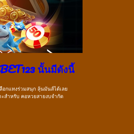
T123 นั้นมีดังนี้
อกแทงร่วมสนุก ลุ้นมันส์ได้เลย
เหมาะสำหรับ คอหวยสายงบจำกัด