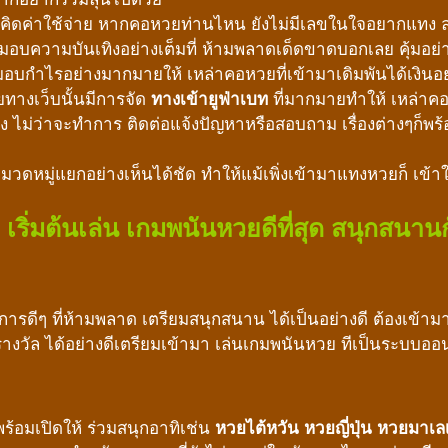
่คิดค่าใช้จ่าย หากคอหวยท่านไหน ยังไม่มีเลขในใจอยากแทง 
ยมอบความบันเทิงอย่างเต็มที่ ห้ามพลาดเด็ดขาดบอกเลย คุ้มอย่
บกำไรอย่างมากมายให้ เหล่าคอหวยที่เข้ามาเดิมพันได้เงินอย่า
ทางเว็บนั้นมีการจัด
ทางเข้ายูฟ่าเบท
ที่มากมายทำให้ เหล่าค
 ไม่ว่าจะทำการ ติดต่อแจ้งปัญหาหรือสอบถาม เรื่องต่างๆก็พร
นหมวดหมู่แยกอย่างเห็นได้ชัด ทำให้แม้เพิ่งเข้ามาแทงหวยก็ เข้า
 เริ่มต้นเล่น เกมพนันหวยดีที่สุด สนุกสนาน
ิการดีๆ ที่ห้ามพลาด เตรียมสนุกสนาน ได้เป็นอย่างดี ต้องเข้าม
างวัล ได้อย่างดีเตรียมเข้ามา เล่นเกมพนันหวย ทีเป็นระบบออนไล
พร้อมเปิดให้ ร่วมสนุกอาทิเช่น
หวยไต้หวัน หวยญี่ปุ่น หวยมาเลเ