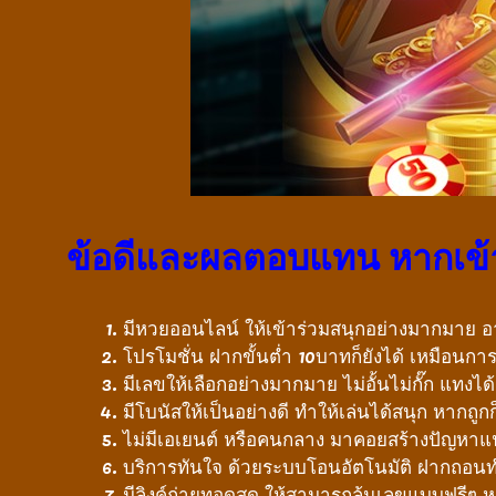
ข้อดีและผลตอบแทน หากเข้าม
มีหวยออนไลน์ ให้เข้าร่วมสนุกอย่างมากมาย อา
โปรโมชั่น ฝากขั้นต่ำ 10บาทก็ยังได้ เหมือนก
มีเลขให้เลือกอย่างมากมาย ไม่อั้นไม่กั๊ก แทงไ
มีโบนัสให้เป็นอย่างดี ทำให้เล่นได้สนุก หากถูกก
ไม่มีเอเยนต์ หรือคนกลาง มาคอยสร้างปัญหาแน
บริการทันใจ ด้วยระบบโอนอัตโนมัติ ฝากถอนทำได
มีลิงค์ถ่ายทอดสด ให้สามารถลุ้นเลขแบบฟรีๆ 