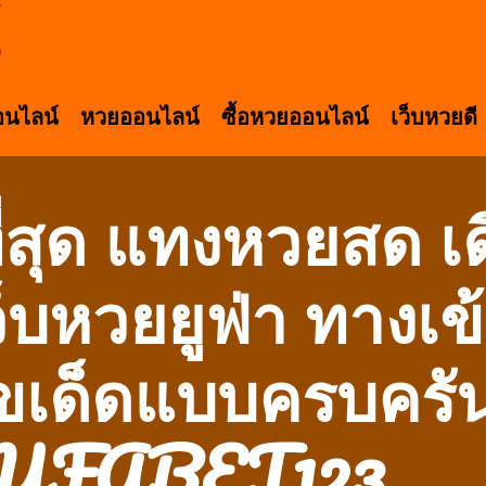
อนไลน์
หวยออนไลน์
ซื้อหวยออนไลน์
เว็บหวยดี
ที่สุด แทงหวยสด เ
็บหวยยูฟ่า ทางเข้
ขเด็ดแบบครบครัน
ม UFABET123