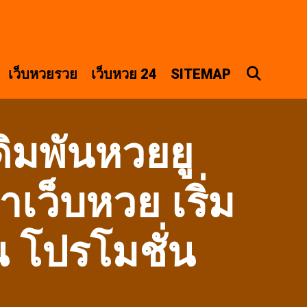
SEAR
เว็บหวยรวย
เว็บหวย 24
SITEMAP
ดิมพันหวยยู
าเว็บหวย เริ่ม
 โปรโมชั่น