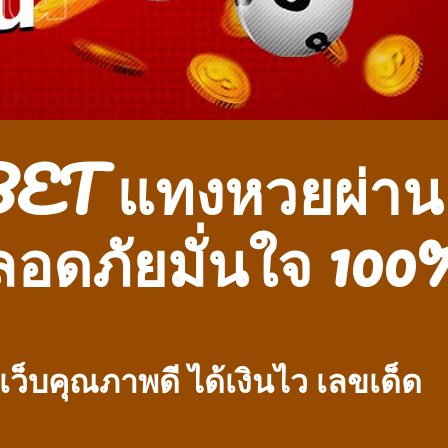
ET แทงหวยผ่าน
ลอดภัยมั่นใจ 100
บคุณภาพดี ได้เงินไว เลขเด็ด