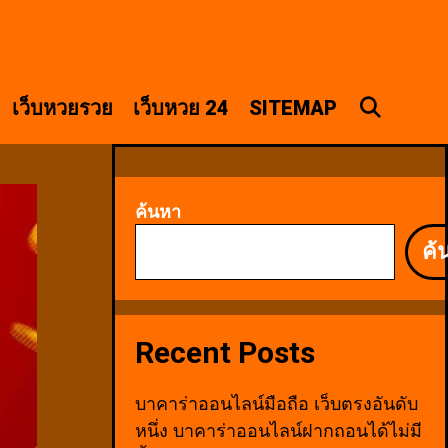
SEAR
เว็บหวยรวย
เว็บหวย 24
SITEMAP
ค้นหา
ค้
Recent Posts
บาคาร่าออนไลน์มือถือ เว็บตรงอันดับ
หนึ่ง บาคาร่าออนไลน์ฝากถอนได้ไม่มี