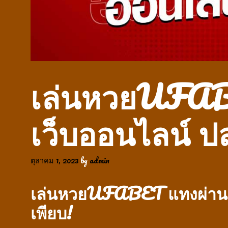
เล่นหวยUFAB
เว็บออนไลน์ ป
ตุลาคม 1, 2023
by
admin
เล่นหวยUFABET แทงผ่านเว็
เพียบ!