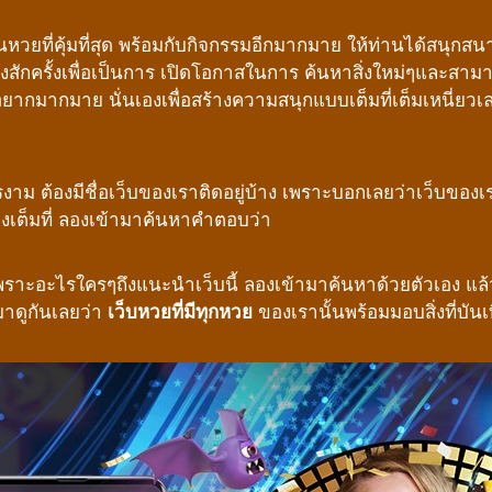
วยที่คุ้มที่สุด พร้อมกับกิจกรรมอีกมากมาย ให้ท่านได้สนุกสนาน
สักครั้งเพื่อเป็นการ เปิดโอกาสในการ ค้นหาสิ่งใหม่ๆและสาม
อยากมากมาย นั่นเองเพื่อสร้างความสนุกแบบเต็มที่เต็มเหนี่ยวเล
 ต้องมีชื่อเว็บของเราติดอยู่บ้าง เพราะบอกเลยว่าเว็บของเรานั้
างเต็มที่ ลองเข้ามาค้นหาคำตอบว่า
ราะอะไรใครๆถึงแนะนำเว็บนี้ ลองเข้ามาค้นหาด้วยตัวเอง แล้ว
 มาดูกันเลยว่า
เว็บหวยที่มีทุกหวย
ของเรานั้นพร้อมมอบสิ่งที่บั