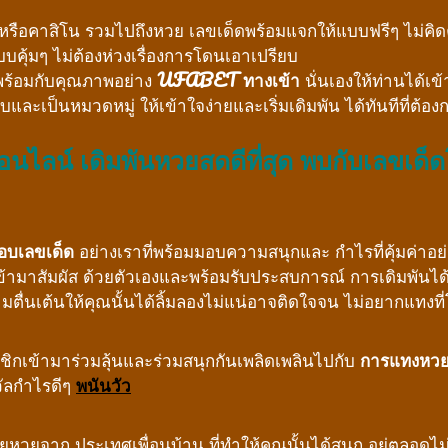
ลหรือคาสิโน รวมไปถึงหวย เลขเด็ดพร้อมแจกให้แบบฟรีๆ ไม่คิดค
บบคุ้มๆ ไม่ต้องห่วงเรื่องการโดนเอาเปรียบ
 พร้อมกับคุณภาพอย่าง
UFABET ทางเข้า
นั่นเองให้ท่านได้เข้
บและเป็นหมวดหมู่ ให้เข้าใจง่ายและเริ่มเดิมพัน ได้ทันทีที่ต้องก
นไลน์ เดิมพันหวยสดดีที่สุด พบกับเลขเด็ด
อบเลขเด็ด
อย่างเราที่พร้อมมอบความสนุกและ กำไรที่คุ้มค่า
งเข้ามาสัมผัส ด้วยตัวเองและพร้อมรับประสบการณ์ การเดิมพันได
่นเต้นให้คุณนั้นได้ลิ้มลองไม่แน่อาจติดใจจน ไม่อยากแทงที่โต
าชิกเข้ามาร่วมลุ้นและร่วมสนุกกันเพลิดเพลินไปกับ
การแทงหวย
งวัลกำไรดีๆ
พนันวัว
หวยจาก ประเทศเพื่อนบ้าน ที่ทำให้คุณนั้นได้สนุก อยู่ตลอดไม่ต