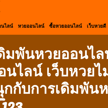
อนไลน์
หวยออนไลน์
ซื้อหวยออนไลน์
เว็บหวยดี
ิมพันหวยออนไลน์
ลน์ เว็บหวยไม่อั
ุกกับการเดิมพันหว
123