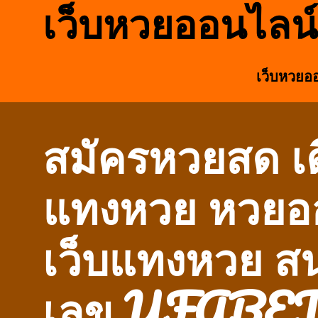
Skip
เว็บหวยออนไลน์
to
content
เว็บหวยอ
สมัครหวยสด เด
แทงหวย หวยออนไ
เว็บแทงหวย สน
เลข UFABET