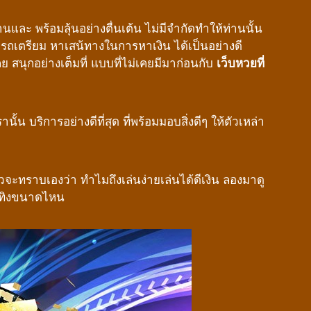
และ พร้อมลุ้นอย่างตื่นเต้น ไม่มีจำกัดทำให้ท่านนั้น
ารถเตรียม หาเสน้ทางในการหาเงิน ได้เป็นอย่างดี
ย สนุกอย่างเต็มที่ แบบที่ไม่เคยมีมาก่อนกับ
เว็บหวยที่
น บริการอย่างดีที่สุด ที่พร้อมมอบสิ่งดีๆ ให้ตัวเหล่า
จะทราบเองว่า ทำไมถึงเล่นง่ายเล่นได้ดีเงิน ลองมาดู
นเทิงขนาดไหน