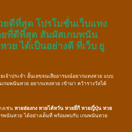
ดีที่สุด โปรโมชั่นเว็บแทง
ที่ดีที่สุด สัมผัสเกมพนัน
วย ได้เป็นอย่างดี ที่เว็บ ยู
หวยเจ้าประจำ อั้นเลขจนเสียอารมณ์อยากแทงหวย แบบ
นเล่นเกมพนันหวย อยากแทงหวย เข้ามา คว้ารางวัลได้
่างเช่น
หวยฮ่องกง หวยไต้หวัน หวยยี่กี หวยญี่ปุ่น หวย
พนันหวย ได้อย่างเต็มที่ พร้อมพบกับ เกมพนันหวย